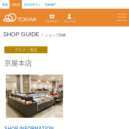
本店
別府店
わさだタウン
TOKINET
トキハ
マイページ
フロアガイド
SHOP GUIDE
ショップ詳細
グルメ・食品
京屋本店
SHOP INFORMATION