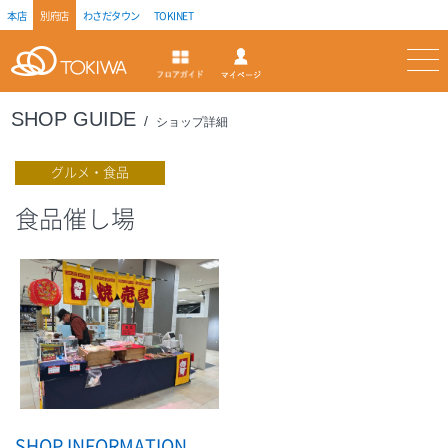
本店
別府店
わさだタウン
TOKINET
トキハ
マイページ
フロアガイド
SHOP GUIDE
ショップ詳細
グルメ・食品
食品催し場
SHOP INFORMATION