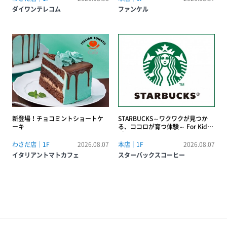
ダイワンテレコム
ファンケル
新登場！チョコミントショートケ
STARBUCKS～ワクワクが見つか
ーキ
る、ココロが育つ体験～ For Kids
【Kids バリスタ体験＆夏の自由研
究〜コーヒーの未来、環境勉強会
わさだ店｜1F
2026.08.07
本店｜1F
2026.08.07
~】
イタリアントマトカフェ
スターバックスコーヒー