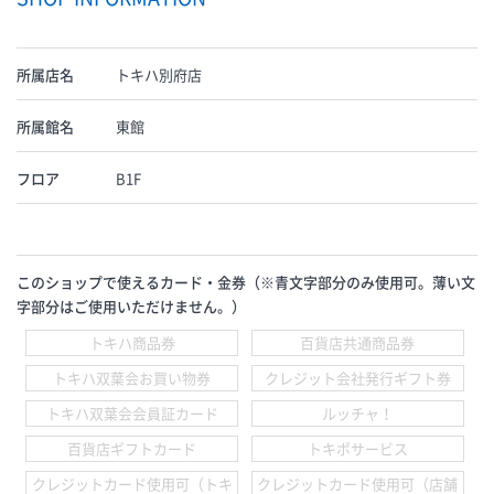
所属店名
トキハ別府店
所属館名
東館
フロア
B1F
このショップで使えるカード・金券（※青文字部分のみ使用可。薄い文
字部分はご使用いただけません。）
トキハ商品券
百貨店共通商品券
トキハ双葉会お買い物券
クレジット会社発行ギフト券
トキハ双葉会会員証カード
ルッチャ！
百貨店ギフトカード
トキポサービス
クレジットカード使用可（トキ
クレジットカード使用可（店舗