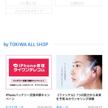
ハに準じる）
に問合せ）
ジェフグルメカード
by TOKIWA ALL SHOP
iPhoneバッテリー交換半額キャン
《ファンケル》7つの肌力から未来
ペーン
を予測 AIカウンセリング体験
わさだ店｜1F
2026.08.08
本店｜1F
2026.08.07