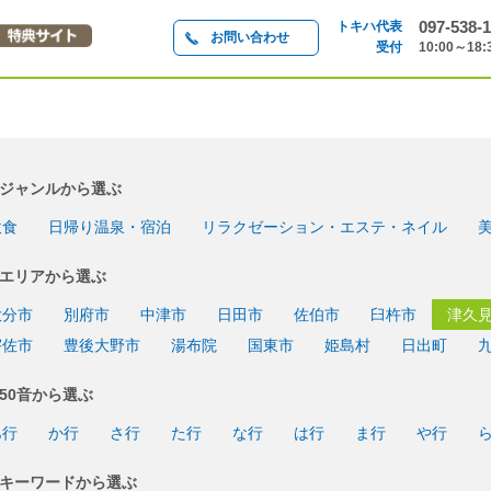
097-538-1
トキハ代表
お問い合わせ
受付
10:00～18:
ジャンルから選ぶ
飲食
日帰り温泉・宿泊
リラクゼーション・エステ・ネイル
エリアから選ぶ
大分市
別府市
中津市
日田市
佐伯市
臼杵市
津久
宇佐市
豊後大野市
湯布院
国東市
姫島村
日出町
50音から選ぶ
あ行
か行
さ行
た行
な行
は行
ま行
や行
キーワードから選ぶ