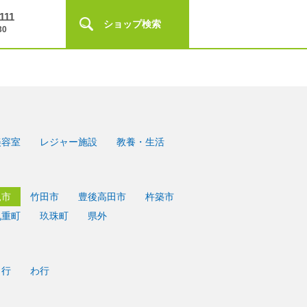
111
ショップ検索
30
美容室
レジャー施設
教養・生活
見市
竹田市
豊後高田市
杵築市
九重町
玖珠町
県外
ら行
わ行