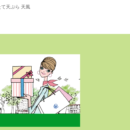
たて天ぷら 天風