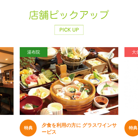
湯布院
大
夕食を利用の方に グラスワインサ
特典
特典
ービス