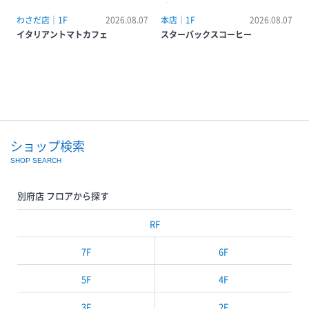
【Kids バリスタ体験＆夏の自由研
究〜コーヒーの未来、環境勉強会
わさだ店｜1F
2026.08.07
本店｜1F
2026.08.07
~】
イタリアントマトカフェ
スターバックスコーヒー
ショップ検索
SHOP SEARCH
別府店 フロアから探す
RF
7F
6F
5F
4F
3F
2F