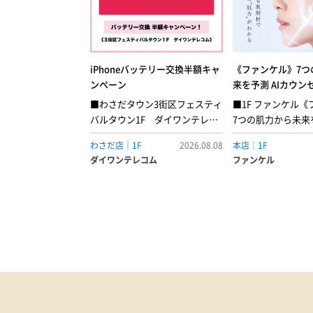
iPhoneバッテリー交換半額キャ
《ファンケル》7つ
ンペーン
来を予測 AIカウン
■わさだタウン3街区フェスティ
■1F ファンケル
バルタウン1F ダイワンテレコ
7つの肌力から未来を
ム■8月8日(土) ▶︎ 8月16日(日)期
ウンセリング体験
わさだ店｜1F
2026.08.08
本店｜1F
間限定で、iPhoneのバッテリー
析は新次元へ。あ
ダイワンテレコム
ファンケル
交換がなんと…半額！スマホの
に挑む、日本初「A
充電の減り、早くなっていませ
角層解析」7つの肌
んか？そんなあなたに、とって
から未来の肌トラ
も耳寄りなビッグニュースで
がわかります。角
す！この度ダイワンテレコム大
タンパク質を解析
分店で大変お得な『iPhoneバッ
隠れた「肌力」を角
テリー交換半額キャンペーン』
で目に見えない肌
を開催！期間中にお持ち込みい
明らかにします。
ただくと、バッテリー交換が驚
おすすめ！／・自
きの【半額】に！・最近、1日中
りたい。・肌不調