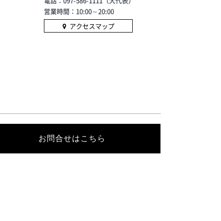
様の環
電話：097-586-1111（大代表）
然学習
営業時間：10:00～20:00
＞■開
アクセスマップ
1:30
生（3
10
の保護
ーダー
オリジ
する、
350
ーバッ
方、バ
お問合せはこちら
お話し
バリス
(火)
予定■
）のお
①付き
ドリン
しま