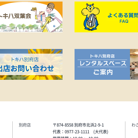
。体験をご希
回 8月18日(火)のみ、大
よりLINE友
境対策課の方から、自然
利用願いま
物、生き物について、10
レクチャーをしていただ
e/1657626523
す。その後、お子様はグ
?
エプロンを身に着け、ス
0o&lp=g4FZ
ックスのバリスタ体験を
6523-
ログラムを実施いたしま
第3回：キッズバリスタ体
ーヒーカスタマイズ)＆豆
臭剤をつくろう～環境の
＞■開催日時8月10日(月) 10
～11:30 約1時間の予定■
学生（3年～6年生）のお子
員 8名)■参加費用①付き
保護者の方はワンドリン
ダーをお願いいたします
容1.スターバックスのコ
別府店
〒874-8558 別府市北浜2-9-1
の楽しみ方、バリスタ体験
わ
代表：0977-23-1111 (大代表)
球環境のお話し3.まとめ＜