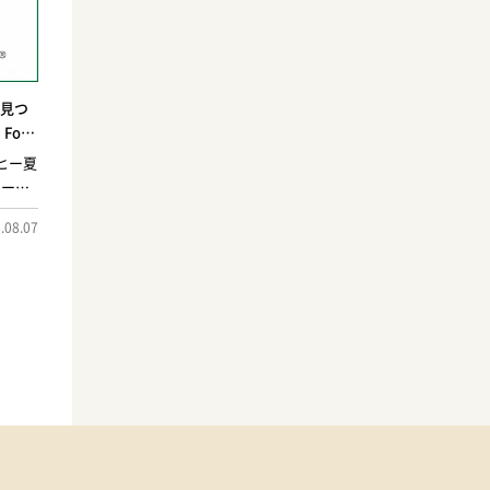
が見つ
For
験＆夏の
ーヒー夏
来、環
ターバ
、コー
.08.07
の事な
く学ぶ
境問題
持って
ーバッ
問題へ
未来、
豆カス
リサイ
マを変
。第4