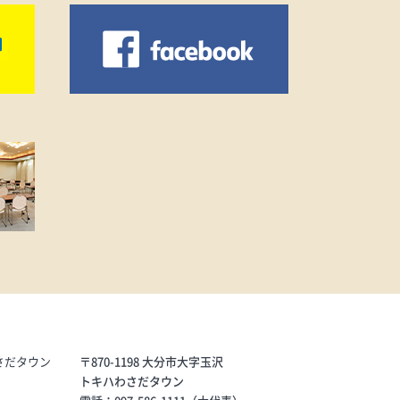
分市の環
、植
分ほど
きま
リーン
ターバ
するプ
す。＜
験(コ
カス消
学習〜
:30
対象小
様(定
添いの
クオー
。■内
ーヒー
2.地
さだタウン
〒870-1198 大分市大字玉沢
第4
トキハわさだタウン