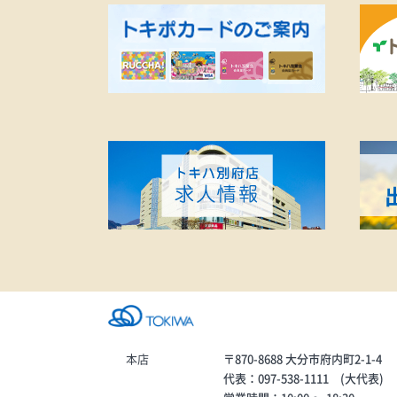
充電が持たない…・お出かけ中
肌悩みが複数ある
に突然電源が切れたら不安…・
望の方は、下記URL
そろそろ2年以上使っているなぁ
だち限定予約をご
という方は、この大チャンスを
す。
お見逃しなく！本格的な夏が来
https://liff.line.m
る前に、新品のバッテリーでス
-pVJbkXb5/landing
トレスフリーになりましょう！
follow=%40usl703
皆さまのご来店を心よりお待ち
G8&liff_id=165762
しております！
pVJbkXb5
本店
〒870-8688 大分市府内町2-1-4
代表：097-538-1111 (大代表)