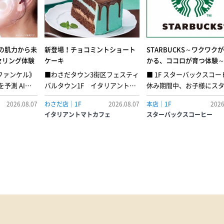
の肌力から未
新登場！チョコミントショート
STARBUCKS～ワクワク
セリング体験
ケーキ
かる、ココロが育つ体験～ 
Kids 【Kids バリスタ体
《ファンケル》
■わさだタウン3街区フェスティ
■ 1F スターバックスコ
自由研究〜コーヒーの未
予測 AIカ
バルタウン1F イタリアントマ
休み期間中、お子様にス
境勉強会~】
開催中！肌解
トカフェミントの爽快感とチョ
ックスでの体験を通じて
2026.08.07
わさだ店｜1F
2026.08.07
本店｜1F
2026
なたの肌運命
コの甘さが重なり合う、夏限定
ヒーの未来や、地球環境
イタリアントマトカフェ
スターバックスコーヒー
Iパーソナル
のショートケーキ。ふんわり軽
どを、体験を通じて楽し
力のバランス
いミントシャンティをチョコス
機会をお届けします。環
ブルの可能性
ポンジでサンドし、側面にはと
に対して少しでも興味を
層に含まれる
ろりと垂れるチョコをあしらっ
いただけるように、スタ
し、あなたの
て、見た目にも楽しい一品に仕
クスが実施している環境
質テープ1枚
上げました。●チョコミントシ
の取組みや、コーヒーの
奥の状態まで
ョートケーキ［店内飲食］…1ピ
店舗でのごみの分別や、
＼こんな方に
ース 638円
ループ、ミルクパックの
分の肌質を知
クルなど、年齢別にテー
を感じる。・
えながら、お話しをします