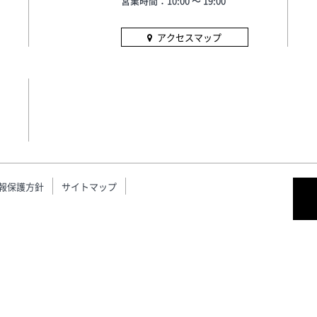
営業時間：10:00 〜 19:00
回：★大分市環境課の皆
境レクチャー★大分市自
会 とキッズバリスタ体験
アクセスマップ
催日時8月18日(火) 10:30～1
約1時間の予定■対象小学
年～6年生）のお子様(定員 
名)■参加費用①付き添い
者の方はワンドリンクオ
をお願いいたします。②
ナルカップの作成で使用
リユーザブルコールドカップ
円のご購入■内容1.スタ
報保護方針
サイトマップ
クスのコーヒーの楽しみ
リスタ体験2.地球環境の
3.まとめ＜第5回：キッズ
タ体験＞■開催日時8月26日
10:30～11:30 約1時間の
対象小学生（3年～6年生
子様(定員 8名)■参加費用
添いの保護者の方はワン
クオーダーをお願いいた