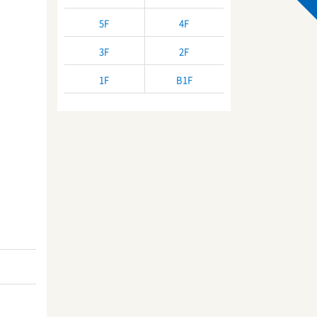
5F
4F
3F
2F
1F
B1F